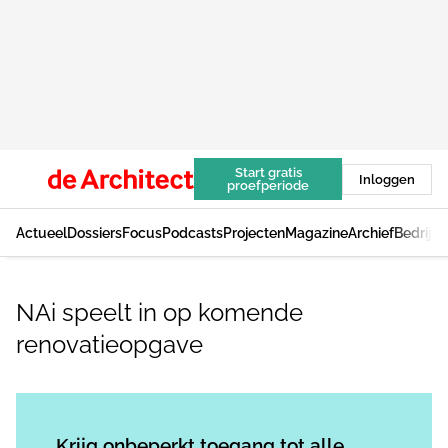
Start gratis
Inloggen
proefperiode
Actueel
Dossiers
Focus
Podcasts
Projecten
Magazine
Archief
Bedrijv
NAi speelt in op komende
renovatieopgave
Log in
om dit artikel te lezen.
Krijg onbeperkt toegang tot alle