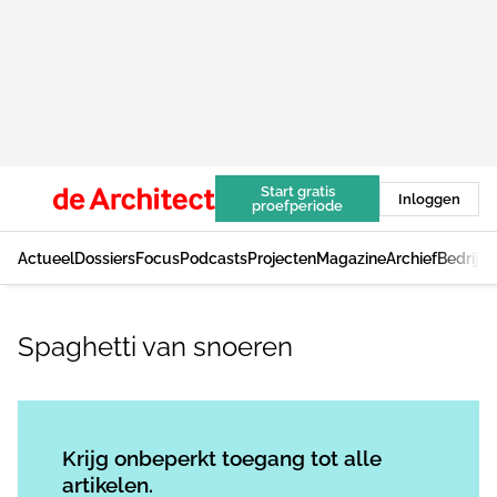
Start gratis
Inloggen
proefperiode
Actueel
Dossiers
Focus
Podcasts
Projecten
Magazine
Archief
Bedrijv
Spaghetti van snoeren
Log in
om dit artikel te lezen.
Krijg onbeperkt toegang tot alle
artikelen.