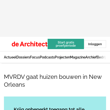
Start gratis
Inloggen
proefperiode
Actueel
Dossiers
Focus
Podcasts
Projecten
Magazine
Archief
Bedrijv
MVRDV gaat huizen bouwen in New
Orleans
Log in
om dit artikel te lezen.
Krijg onbeperkt toegang tot alle