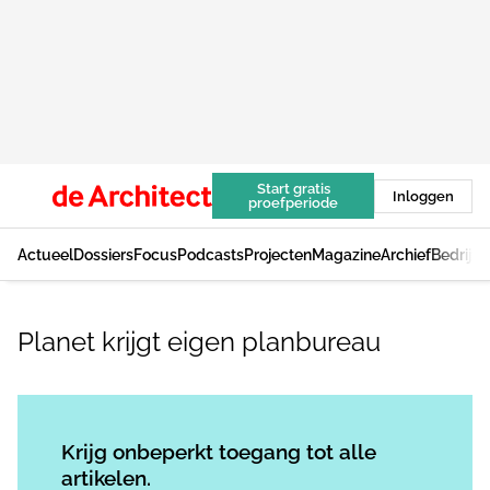
Start gratis
Inloggen
proefperiode
Actueel
Dossiers
Focus
Podcasts
Projecten
Magazine
Archief
Bedrijv
Planet krijgt eigen planbureau
Log in
om dit artikel te lezen.
Krijg onbeperkt toegang tot alle
artikelen.