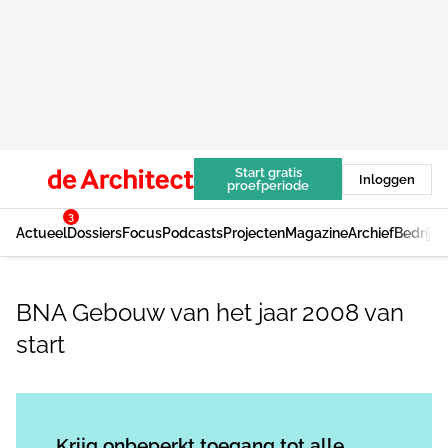
Start gratis
Inloggen
proefperiode
3
Actueel
Dossiers
Focus
Podcasts
Projecten
Magazine
Archief
Bedrijv
BNA Gebouw van het jaar 2008 van
start
Log in
om dit artikel te lezen.
Krijg onbeperkt toegang tot alle