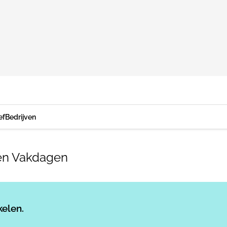
ef
Bedrijven
ten Vakdagen
Log in
om dit artikel te lezen.
kelen.