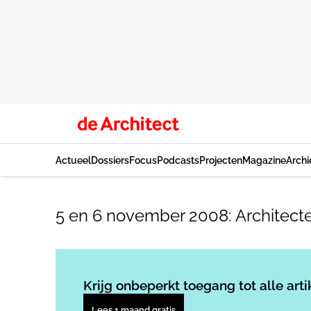
Actueel
Dossiers
Focus
Podcasts
Projecten
Magazine
Archi
5 en 6 november 2008: Architec
Krijg onbeperkt toegang tot alle arti
Lees 1 maand gratis