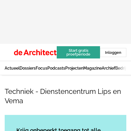
Start gratis
Inloggen
proefperiode
Actueel
Dossiers
Focus
Podcasts
Projecten
Magazine
Archief
Bedrijv
Techniek - Dienstencentrum Lips en
Vema
Log in
om dit artikel te lezen.
Krijg onbeperkt toegang tot alle