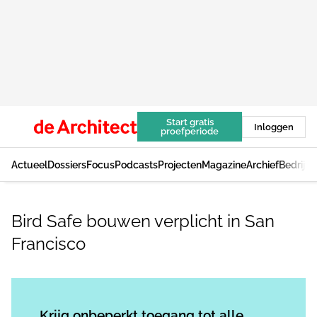
Start gratis
Inloggen
proefperiode
Actueel
Dossiers
Focus
Podcasts
Projecten
Magazine
Archief
Bedrijv
Bird Safe bouwen verplicht in San
Francisco
Log in
om dit artikel te lezen.
Krijg onbeperkt toegang tot alle