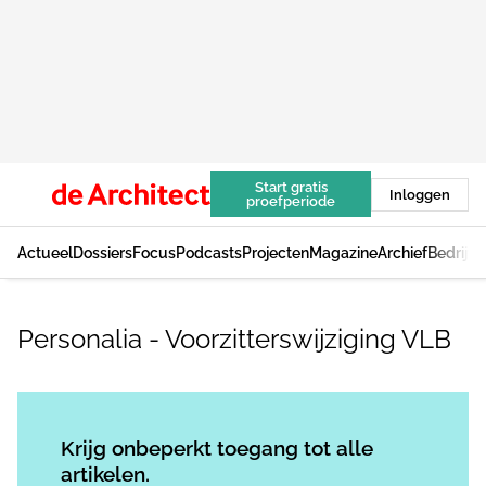
Start gratis
Inloggen
proefperiode
Actueel
Dossiers
Focus
Podcasts
Projecten
Magazine
Archief
Bedrijv
Personalia - Voorzitterswijziging VLB
Log in
om dit artikel te lezen.
Krijg onbeperkt toegang tot alle
artikelen.