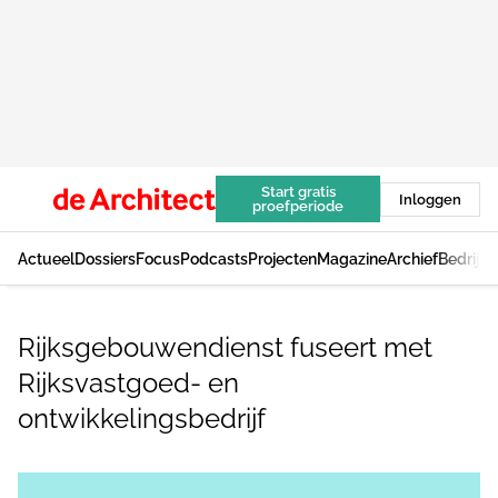
Start gratis
Inloggen
proefperiode
Actueel
Dossiers
Focus
Podcasts
Projecten
Magazine
Archief
Bedrijv
Rijksgebouwendienst fuseert met
Rijksvastgoed- en
ontwikkelingsbedrijf