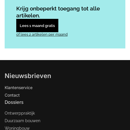
Log in
om dit artikel te lezen.
Krijg onbeperkt toegang tot alle
artikelen.
Lees 1 maand gratis
of lees 2 artikelen per maand
Nieuwsbrieven
Klantenservice
Contact
Dossiers
Ontwerppraktijk
Duurzaam bouwen
Woningbouw