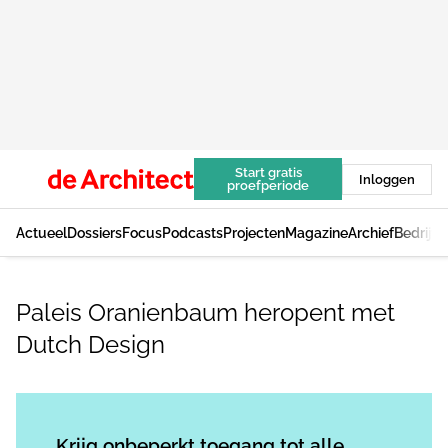
Start gratis
Inloggen
proefperiode
Actueel
Dossiers
Focus
Podcasts
Projecten
Magazine
Archief
Bedrijv
Paleis Oranienbaum heropent met
Dutch Design
Log in
om dit artikel te lezen.
Krijg onbeperkt toegang tot alle