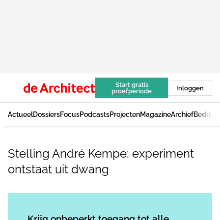
Start gratis
Inloggen
proefperiode
Actueel
Dossiers
Focus
Podcasts
Projecten
Magazine
Archief
Bedrijv
Stelling André Kempe: experiment
ontstaat uit dwang
Log in
om dit artikel te lezen.
Krijg onbeperkt toegang tot alle