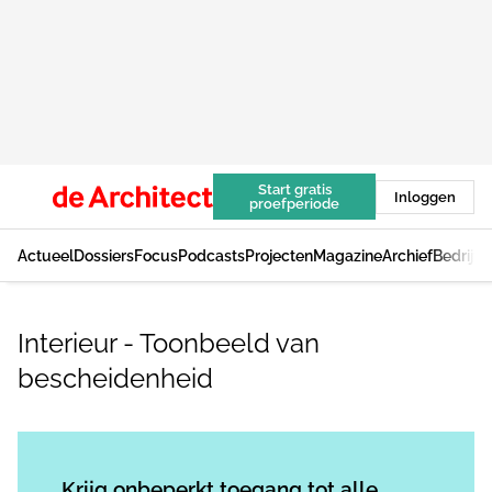
Start gratis
Inloggen
proefperiode
Actueel
Dossiers
Focus
Podcasts
Projecten
Magazine
Archief
Bedrijv
Interieur - Toonbeeld van
bescheidenheid
Log in
om dit artikel te lezen.
Krijg onbeperkt toegang tot alle