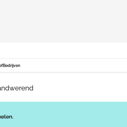
ef
Bedrijven
brandwerend
Log in
om dit artikel te lezen.
kelen.