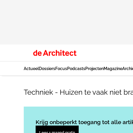
Actueel
Dossiers
Focus
Podcasts
Projecten
Magazine
Archi
Techniek - Huizen te vaak niet 
Krijg onbeperkt toegang tot alle arti
Lees 1 maand gratis