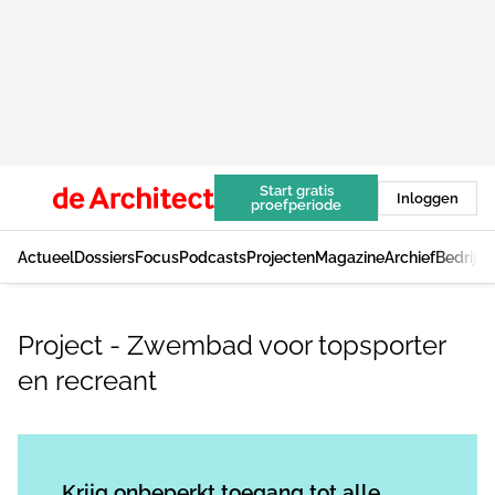
Start gratis
Inloggen
proefperiode
Actueel
Dossiers
Focus
Podcasts
Projecten
Magazine
Archief
Bedrijv
Project - Zwembad voor topsporter
en recreant
Log in
om dit artikel te lezen.
Krijg onbeperkt toegang tot alle