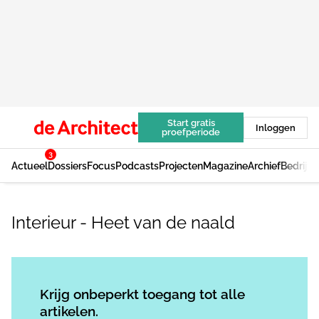
Start gratis
Inloggen
proefperiode
3
Actueel
Dossiers
Focus
Podcasts
Projecten
Magazine
Archief
Bedrijv
Interieur - Heet van de naald
Log in
om dit artikel te lezen.
Krijg onbeperkt toegang tot alle
artikelen.