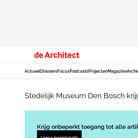
Actueel
Dossiers
Focus
Podcasts
Projecten
Magazine
Archi
Stedelijk Museum Den Bosch krij
Krijg onbeperkt toegang tot alle arti
Lees 1 maand gratis