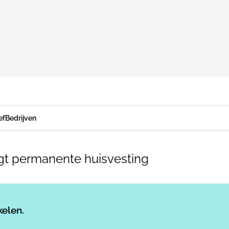
ef
Bedrijven
gt permanente huisvesting
Log in
om dit artikel te lezen.
kelen.