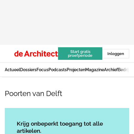
Start gratis
Inloggen
proefperiode
Actueel
Dossiers
Focus
Podcasts
Projecten
Magazine
Archief
Bedrijv
Poorten van Delft
Log in
om dit artikel te lezen.
Krijg onbeperkt toegang tot alle
artikelen.