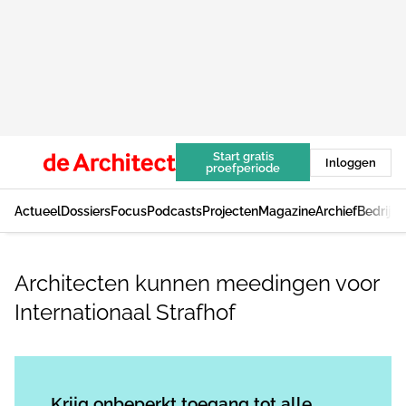
Start gratis
Inloggen
proefperiode
Actueel
Dossiers
Focus
Podcasts
Projecten
Magazine
Archief
Bedrijv
Architecten kunnen meedingen voor
Internationaal Strafhof
Log in
om dit artikel te lezen.
Krijg onbeperkt toegang tot alle