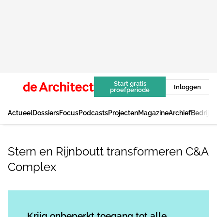
Start gratis
Inloggen
proefperiode
Actueel
Dossiers
Focus
Podcasts
Projecten
Magazine
Archief
Bedrijv
Stern en Rijnboutt transformeren C&A
Complex
Log in
om dit artikel te lezen.
Krijg onbeperkt toegang tot alle