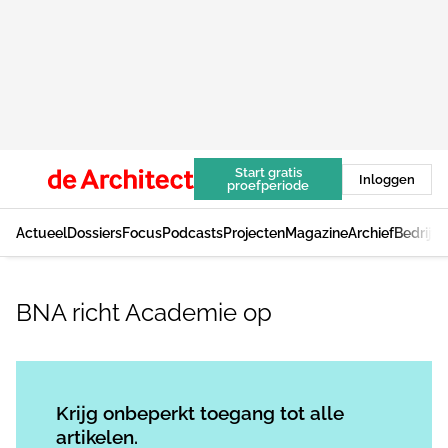
Start gratis
Inloggen
proefperiode
Actueel
Dossiers
Focus
Podcasts
Projecten
Magazine
Archief
Bedrijv
BNA richt Academie op
Log in
om dit artikel te lezen.
Krijg onbeperkt toegang tot alle
artikelen.