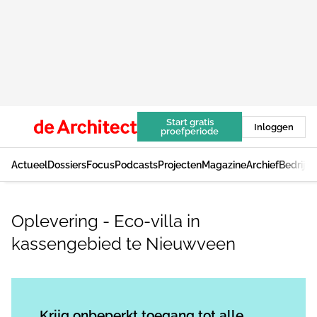
Start gratis
Inloggen
proefperiode
Actueel
Dossiers
Focus
Podcasts
Projecten
Magazine
Archief
Bedrijv
Oplevering - Eco-villa in
kassengebied te Nieuwveen
Log in
om dit artikel te lezen.
Krijg onbeperkt toegang tot alle