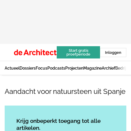
Start gratis
Inloggen
proefperiode
Actueel
Dossiers
Focus
Podcasts
Projecten
Magazine
Archief
Bedrijv
Aandacht voor natuursteen uit Spanje
Log in
om dit artikel te lezen.
Krijg onbeperkt toegang tot alle
artikelen.