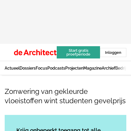
Start gratis
Inloggen
proefperiode
Actueel
Dossiers
Focus
Podcasts
Projecten
Magazine
Archief
Bedrijv
Zonwering van gekleurde
vloeistoffen wint studenten gevelprijs
Log in
om dit artikel te lezen.
Krijg onbeperkt toegang tot alle