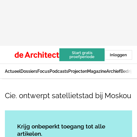
Start gratis
Inloggen
proefperiode
Actueel
Dossiers
Focus
Podcasts
Projecten
Magazine
Archief
Bedrijv
Cie. ontwerpt satellietstad bij Moskou
Log in
om dit artikel te lezen.
Krijg onbeperkt toegang tot alle
artikelen.