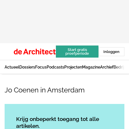
Start gratis
Inloggen
proefperiode
Actueel
Dossiers
Focus
Podcasts
Projecten
Magazine
Archief
Bedrijv
Jo Coenen in Amsterdam
Log in
om dit artikel te lezen.
Krijg onbeperkt toegang tot alle
artikelen.