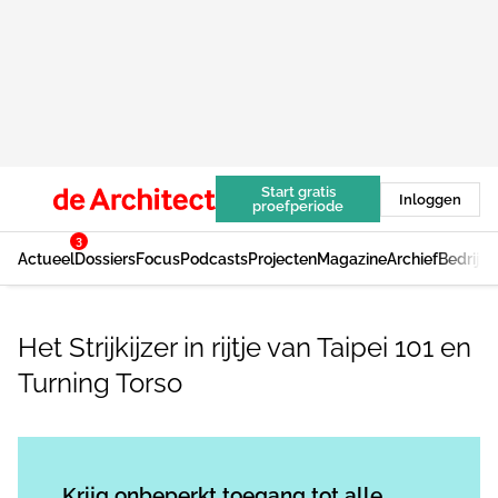
Start gratis
Inloggen
proefperiode
3
Actueel
Dossiers
Focus
Podcasts
Projecten
Magazine
Archief
Bedrijv
Het Strijkijzer in rijtje van Taipei 101 en
Turning Torso
Log in
om dit artikel te lezen.
Krijg onbeperkt toegang tot alle