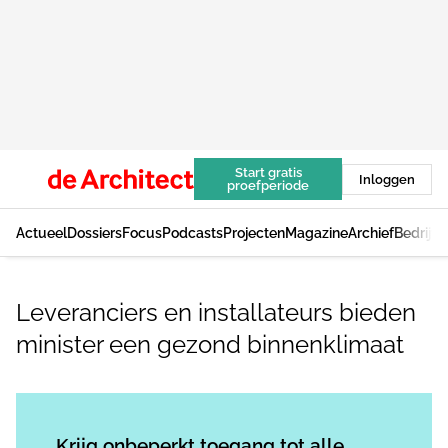
Start gratis
Inloggen
proefperiode
Actueel
Dossiers
Focus
Podcasts
Projecten
Magazine
Archief
Bedrijv
Leveranciers en installateurs bieden
minister een gezond binnenklimaat
Log in
om dit artikel te lezen.
Krijg onbeperkt toegang tot alle