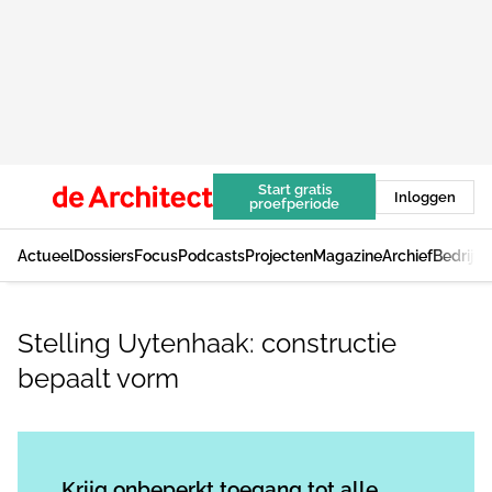
Start gratis
Inloggen
proefperiode
Actueel
Dossiers
Focus
Podcasts
Projecten
Magazine
Archief
Bedrijv
Stelling Uytenhaak: constructie
bepaalt vorm
Log in
om dit artikel te lezen.
Krijg onbeperkt toegang tot alle