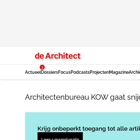
3
Actueel
Dossiers
Focus
Podcasts
Projecten
Magazine
Archi
Architectenbureau KOW gaat snij
Krijg onbeperkt toegang tot alle arti
Lees 1 maand gratis