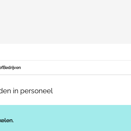
ef
Bedrijven
den in personeel
Log in
om dit artikel te lezen.
kelen.