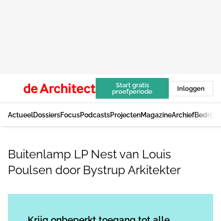
Start gratis
Inloggen
proefperiode
Actueel
Dossiers
Focus
Podcasts
Projecten
Magazine
Archief
Bedrijv
Buitenlamp LP Nest van Louis
Poulsen door Bystrup Arkitekter
Log in
om dit artikel te lezen.
Krijg onbeperkt toegang tot alle