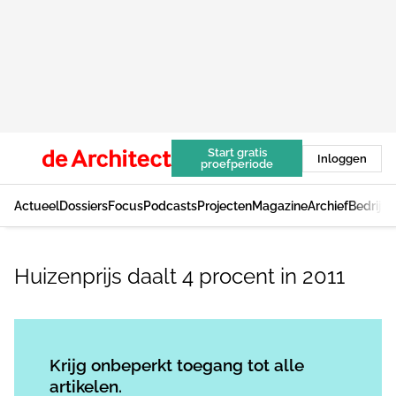
Start gratis
Inloggen
proefperiode
Actueel
Dossiers
Focus
Podcasts
Projecten
Magazine
Archief
Bedrijv
Huizenprijs daalt 4 procent in 2011
Log in
om dit artikel te lezen.
Krijg onbeperkt toegang tot alle
artikelen.