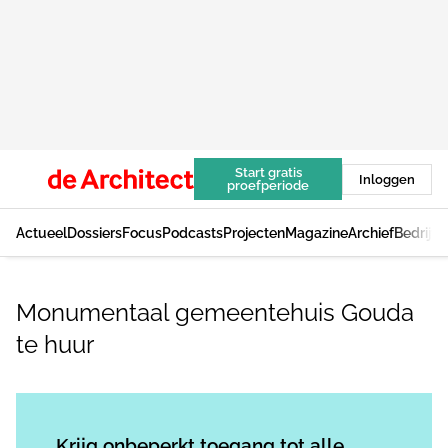
Start gratis
Inloggen
proefperiode
Actueel
Dossiers
Focus
Podcasts
Projecten
Magazine
Archief
Bedrijv
Monumentaal gemeentehuis Gouda
te huur
Log in
om dit artikel te lezen.
Krijg onbeperkt toegang tot alle