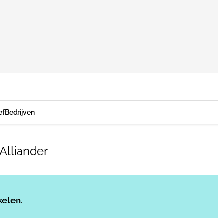
ef
Bedrijven
Alliander
Log in
om dit artikel te lezen.
kelen.