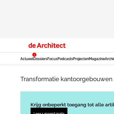
1
Actueel
Dossiers
Focus
Podcasts
Projecten
Magazine
Archi
Transformatie kantoorgebouwen 
Krijg onbeperkt toegang tot alle arti
Lees 1 maand gratis