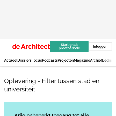
Start gratis
Inloggen
proefperiode
Actueel
Dossiers
Focus
Podcasts
Projecten
Magazine
Archief
Bedrijv
Oplevering - Filter tussen stad en
universiteit
Log in
om dit artikel te lezen.
Krijg onbeperkt toegang tot alle