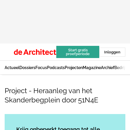
Start gratis
Inloggen
proefperiode
Actueel
Dossiers
Focus
Podcasts
Projecten
Magazine
Archief
Bedrijv
Project - Heraanleg van het
Skanderbegplein door 51N4E
Log in
om dit artikel te lezen.
Krijg onbeperkt toegang tot alle