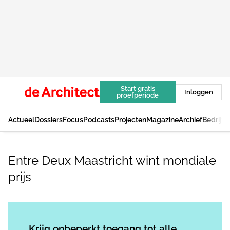
Start gratis
Inloggen
proefperiode
Actueel
Dossiers
Focus
Podcasts
Projecten
Magazine
Archief
Bedrijv
Entre Deux Maastricht wint mondiale
prijs
Log in
om dit artikel te lezen.
Krijg onbeperkt toegang tot alle