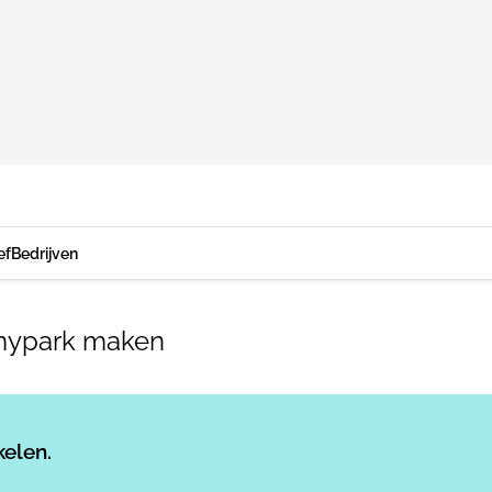
ef
Bedrijven
amypark maken
Log in
om dit artikel te lezen.
kelen.