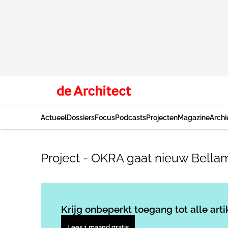
Actueel
Dossiers
Focus
Podcasts
Projecten
Magazine
Archi
Project - OKRA gaat nieuw Bell
Krijg onbeperkt toegang tot alle arti
Lees 1 maand gratis