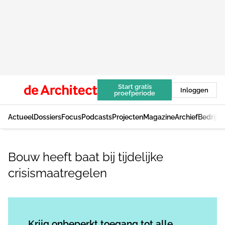
Start gratis
Inloggen
proefperiode
Actueel
Dossiers
Focus
Podcasts
Projecten
Magazine
Archief
Bedrijv
Bouw heeft baat bij tijdelijke
crisismaatregelen
Log in
om dit artikel te lezen.
Krijg onbeperkt toegang tot alle