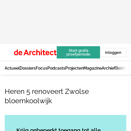
Start gratis
Inloggen
proefperiode
Actueel
Dossiers
Focus
Podcasts
Projecten
Magazine
Archief
Bedrijv
Heren 5 renoveert Zwolse
bloemkoolwijk
Log in
om dit artikel te lezen.
Krijg onbeperkt toegang tot alle