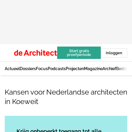
Start gratis
Inloggen
proefperiode
Actueel
Dossiers
Focus
Podcasts
Projecten
Magazine
Archief
Bedrijv
Kansen voor Nederlandse architecten
in Koeweit
Log in
om dit artikel te lezen.
Krijg onbeperkt toegang tot alle