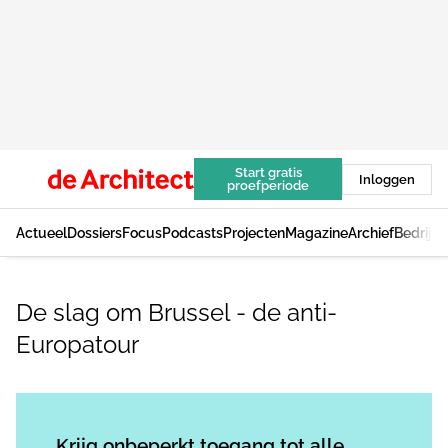
Start gratis
Inloggen
proefperiode
Actueel
Dossiers
Focus
Podcasts
Projecten
Magazine
Archief
Bedrijv
De slag om Brussel - de anti-
Europatour
Log in
om dit artikel te lezen.
Krijg onbeperkt toegang tot alle