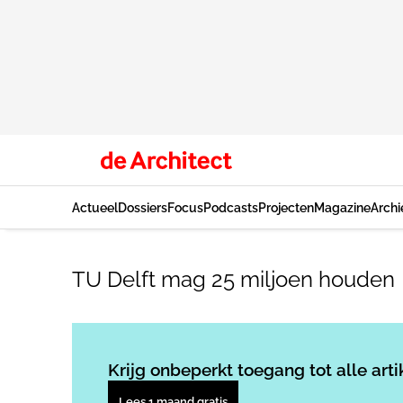
Actueel
Dossiers
Focus
Podcasts
Projecten
Magazine
Archi
TU Delft mag 25 miljoen houden
Krijg onbeperkt toegang tot alle arti
Lees 1 maand gratis