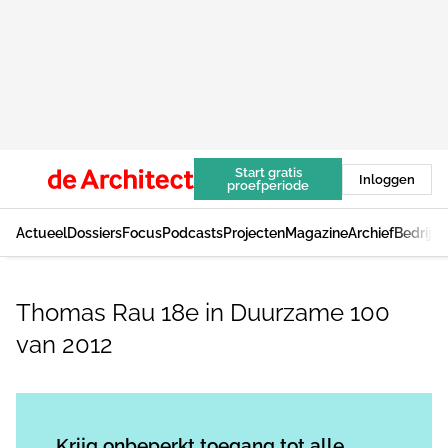
Start gratis
Inloggen
proefperiode
Actueel
Dossiers
Focus
Podcasts
Projecten
Magazine
Archief
Bedrijv
Thomas Rau 18e in Duurzame 100
van 2012
Log in
om dit artikel te lezen.
Krijg onbeperkt toegang tot alle