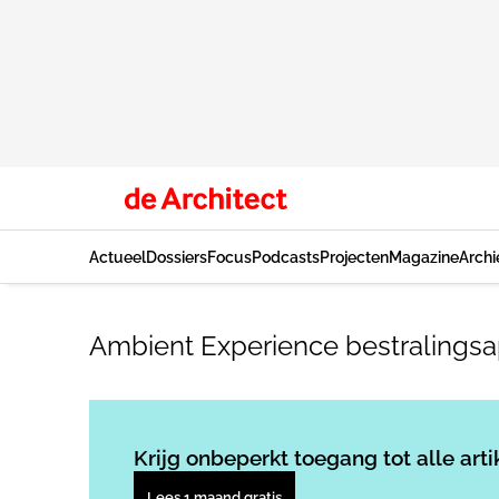
Actueel
Dossiers
Focus
Podcasts
Projecten
Magazine
Archi
Ambient Experience bestralingsa
Krijg onbeperkt toegang tot alle arti
Lees 1 maand gratis