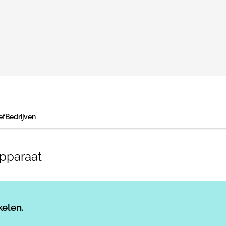
ef
Bedrijven
pparaat
Log in
om dit artikel te lezen.
kelen.