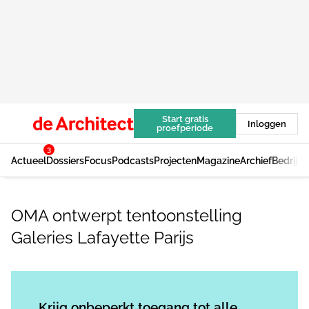
Start gratis
Inloggen
proefperiode
3
Actueel
Dossiers
Focus
Podcasts
Projecten
Magazine
Archief
Bedrijv
OMA ontwerpt tentoonstelling
Galeries Lafayette Parijs
Log in
om dit artikel te lezen.
Krijg onbeperkt toegang tot alle