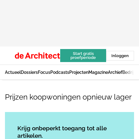
Start gratis
Inloggen
proefperiode
Actueel
Dossiers
Focus
Podcasts
Projecten
Magazine
Archief
Bedrijv
Prijzen koopwoningen opnieuw lager
Log in
om dit artikel te lezen.
Krijg onbeperkt toegang tot alle
artikelen.