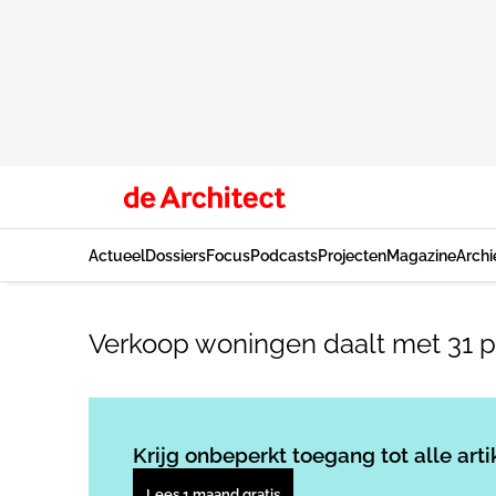
Actueel
Dossiers
Focus
Podcasts
Projecten
Magazine
Archi
Verkoop woningen daalt met 31 p
Krijg onbeperkt toegang tot alle arti
Lees 1 maand gratis