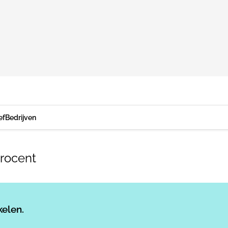
ef
Bedrijven
rocent
Log in
om dit artikel te lezen.
kelen.