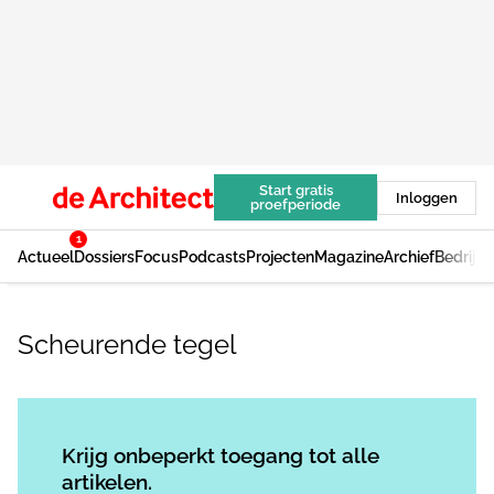
Start gratis
Inloggen
proefperiode
1
Actueel
Dossiers
Focus
Podcasts
Projecten
Magazine
Archief
Bedrijv
Scheurende tegel
Log in
om dit artikel te lezen.
Krijg onbeperkt toegang tot alle
artikelen.