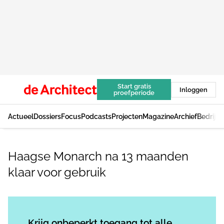
Start gratis
Inloggen
proefperiode
Actueel
Dossiers
Focus
Podcasts
Projecten
Magazine
Archief
Bedrijv
Haagse Monarch na 13 maanden
klaar voor gebruik
Log in
om dit artikel te lezen.
Krijg onbeperkt toegang tot alle